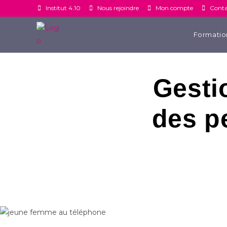
Institut 4.10
Nous rejoindre
Mon compte
Conta
Formation
Gesti
des p