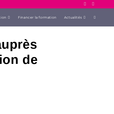
tion
Financer la formation
Actualités
auprès
ion de