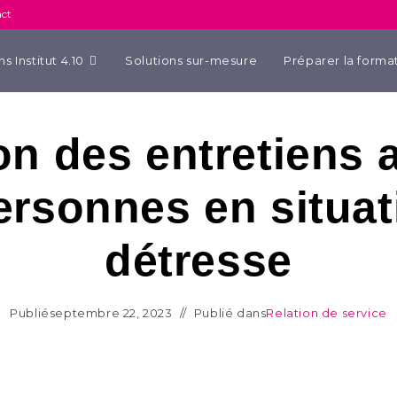
ct
s Institut 4.10
Solutions sur-mesure
Préparer la forma
on des entretiens 
ersonnes en situat
détresse
Publié
septembre 22, 2023
Publié dans
Relation de service