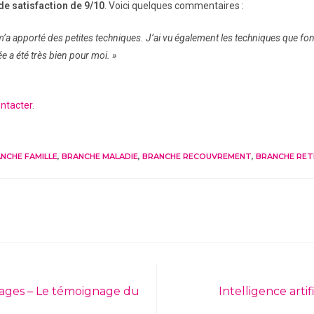
de satisfaction de 9/10
. Voici quelques commentaires :
a apporté des petites techniques. J’ai vu également les techniques que font
ée a été très bien pour moi. »
ontacter
.
NCHE FAMILLE
,
BRANCHE MALADIE
,
BRANCHE RECOUVREMENT
,
BRANCHE RET
t usages – Le témoignage du
Intelligence arti