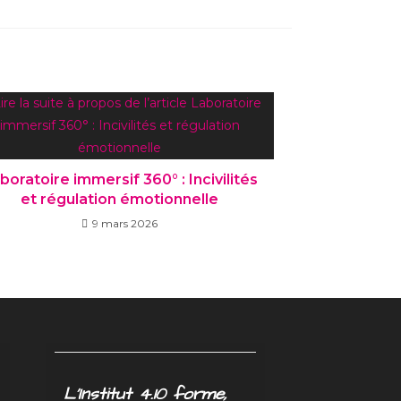
boratoire immersif 360° : Incivilités
et régulation émotionnelle
9 mars 2026
L’Institut 4.10 forme,