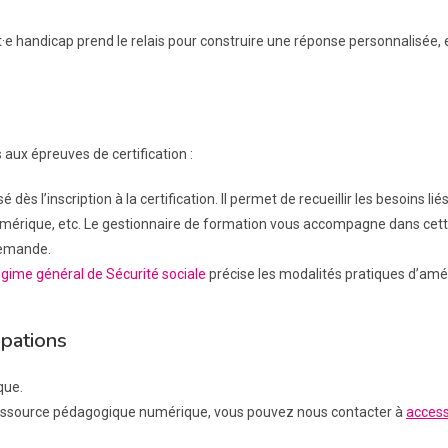
·e handicap prend le relais pour construire une réponse personnalisée, e
 aux épreuves de certification :
l’inscription à la certification. Il permet de recueillir les besoins li
numérique, etc. Le gestionnaire de formation vous accompagne dans cet
 demande.
égime général de Sécurité sociale
précise les modalités pratiques d’am
upations
que.
e ressource pédagogique numérique, vous pouvez nous contacter à
access