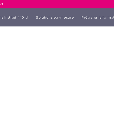
ct
s Institut 4.10
Solutions sur-mesure
Préparer la forma