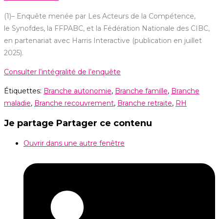
(
1)
–
Enquête menée par
Les Acteurs de la Compétence,
le
Synofdes
, la FFPABC, et la Fédération Nationale des CIBC
,
en partenariat avec Harris Interactive (publication en juillet
2025).
Consulter l’intégralité de l’enquête
Étiquettes
:
Branche autonomie
,
Branche famille
,
Branche
maladie
,
Branche recouvrement
,
Branche retraite
,
RH
Je partage
Partager ce contenu
Ouvrir dans une autre fenêtre